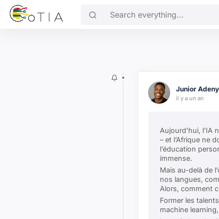
Skip to main content
Search everything...
Junior Aden
il y a un an
Aujourd’hui, l’IA 
– et l’Afrique ne 
l’éducation person
immense.
Mais au-delà de l’
nos langues, com
Alors, comment co
Former les talent
machine learning, 