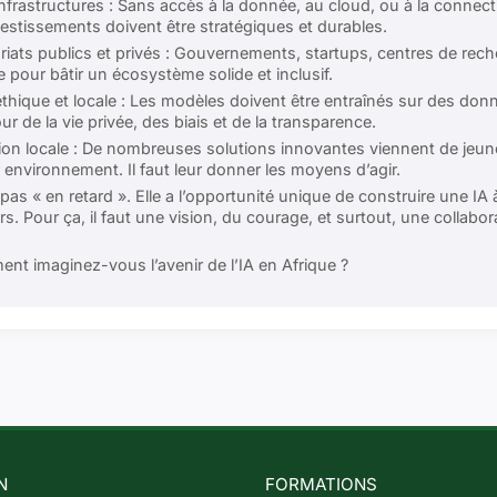
infrastructures : Sans accès à la donnée, au cloud, ou à la connecti
vestissements doivent être stratégiques et durables.
riats publics et privés : Gouvernements, startups, centres de rec
e pour bâtir un écosystème solide et inclusif.
éthique et locale : Les modèles doivent être entraînés sur des don
our de la vie privée, des biais et de la transparence.
tion locale : De nombreuses solutions innovantes viennent de jeune
environnement. Il faut leur donner les moyens d’agir.
 pas « en retard ». Elle a l’opportunité unique de construire une IA
eurs. Pour ça, il faut une vision, du courage, et surtout, une collabo
nt imaginez-vous l’avenir de l’IA en Afrique ?
N
FORMATIONS