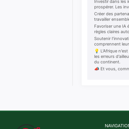
Investir dans les 
prospérer. Les in
Créer des partena
travailler ensembl
Favoriser une IA 
règles claires aut
Soutenir l’innova
comprennent leur 
💡 L’Afrique n’est
les erreurs d’aill
du continent.
📣 Et vous, comme
NAVIGATIO