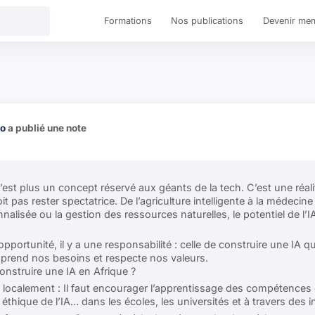
Formations
Nos publications
Devenir me
yo
a publié une note
n’est plus un concept réservé aux géants de la tech. C’est une réa
doit pas rester spectatrice. De l’agriculture intelligente à la médecin
nalisée ou la gestion des ressources naturelles, le potentiel de l’I
opportunité, il y a une responsabilité : celle de construire une IA 
prend nos besoins et respecte nos valeurs.
nstruire une IA en Afrique ?
s localement : Il faut encourager l’apprentissage des compétence
éthique de l’IA… dans les écoles, les universités et à travers des in