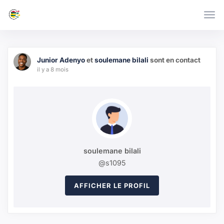
Skip to main content
Junior Adenyo
et
soulemane bilali
sont en contact
il y a 8 mois
soulemane bilali
@s1095
AFFICHER LE PROFIL