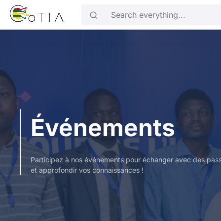
Skip to main content
Search everything...
Événements
Participez à nos événements pour échanger avec des passion
et approfondir vos connaissances !