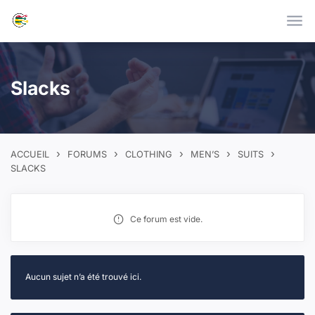
Skip to main content
Slacks
›
›
›
›
›
ACCUEIL
FORUMS
CLOTHING
MEN’S
SUITS
SLACKS
Ce forum est vide.
Aucun sujet n’a été trouvé ici.