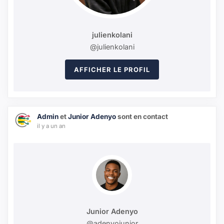
julienkolani
@julienkolani
AFFICHER LE PROFIL
Admin
et
Junior Adenyo
sont en contact
il y a un an
Junior Adenyo
@adenyojunior