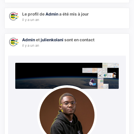
Le profil de
Admin
a été mis à jour
il y a un an
Admin
et
julienkolani
sont en contact
il y a un an