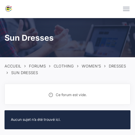
Skip to main content
Sun Dresses
›
›
›
›
ACCUEIL
FORUMS
CLOTHING
WOMEN’S
DRESSES
›
SUN DRESSES
Ce forum est vide.
Aucun sujet n’a été trouvé ici.