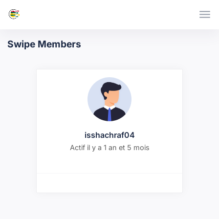
Skip to main content
Swipe Members
One
Member
isshachraf04
Actif il y a 1 an et 5 mois