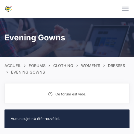
Skip to main content
Evening Gowns
›
›
›
›
ACCUEIL
FORUMS
CLOTHING
WOMEN’S
DRESSES
›
EVENING GOWNS
Ce forum est vide.
Aucun sujet n’a été trouvé ici.