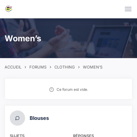
Skip to main content
Women’s
›
›
›
ACCUEIL
FORUMS
CLOTHING
WOMEN’S
Ce forum est vide.
Blouses
SUJETS
RÉPONSES