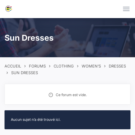
Skip to main content
Sun Dresses
›
›
›
›
ACCUEIL
FORUMS
CLOTHING
WOMEN’S
DRESSES
›
SUN DRESSES
Ce forum est vide.
Aucun sujet n’a été trouvé ici.