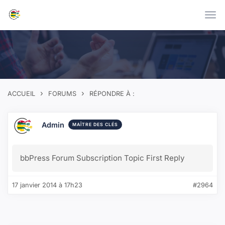
Skip to main content
›
›
ACCUEIL
FORUMS
RÉPONDRE À :
Admin
MAÎTRE DES CLÉS
bbPress Forum Subscription Topic First Reply
17 janvier 2014 à 17h23
#2964