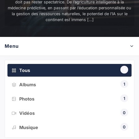
doit pas rester spectatrice. De l’agriculture intelligente à la
médecine prédictive, en passant par l’éducation personnalisée ou
la gestion des ressources naturelles, le potentiel de l’IA sur le
continent est immens […]
Menu
1
Tous
1
Albums
1
Photos
0
Vidéos
0
Musique