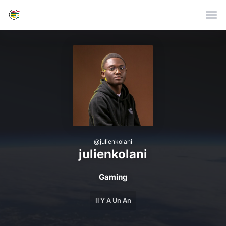
Skip to main content
@
julienkolani
julienkolani
Gaming
Il Y A Un An