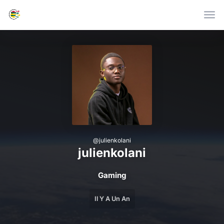
Skip to main content
@
julienkolani
julienkolani
Gaming
Il Y A Un An